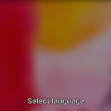
Select language